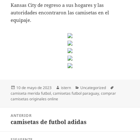
Kansas City de regreso a sus hogares y las
autoridades encontraron las camisetas en el
equipaje.
Publicado
Autor
Categorías
Etiquetas
10 de mayo de 2023
istern
Uncategorized
el
camiseta merida futbol
,
camisetas futbol paraguay
,
comprar
camisetas originales online
Navegación
ANTERIOR
de
camisetas de futbol adidas
Entrada
entradas
anterior:
SIGUIENTE