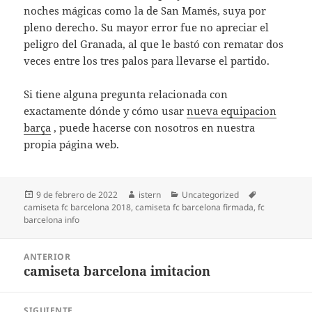
noches mágicas como la de San Mamés, suya por
pleno derecho. Su mayor error fue no apreciar el
peligro del Granada, al que le bastó con rematar dos
veces entre los tres palos para llevarse el partido.
Si tiene alguna pregunta relacionada con
exactamente dónde y cómo usar
nueva equipacion
barça
, puede hacerse con nosotros en nuestra
propia página web.
Publicado
Autor
Categorías
Etiquetas
9 de febrero de 2022
istern
Uncategorized
el
camiseta fc barcelona 2018
,
camiseta fc barcelona firmada
,
fc
barcelona info
Navegación
ANTERIOR
de
camiseta barcelona imitacion
Entrada
entradas
anterior:
SIGUIENTE