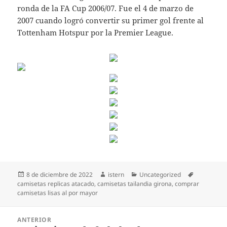
ronda de la FA Cup 2006/07. Fue el 4 de marzo de
2007 cuando logró convertir su primer gol frente al
Tottenham Hotspur por la Premier League.
Publicado
Autor
Categorías
Etiquetas
8 de diciembre de 2022
istern
Uncategorized
el
camisetas replicas atacado
,
camisetas tailandia girona
,
comprar
camisetas lisas al por mayor
Navegación
ANTERIOR
de