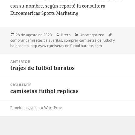
con su nombre, según reportó la consultora
Euroamericas Sports Marketing.
Publicado
Autor
Categorías
Etiquetas
28 de agosto de 2023
istern
Uncategorized
el
comprar camisetas calaveritas
,
comprar camisetas de futbol y
baloncesto
,
http www camisetas de futbol baratas com
Navegación
ANTERIOR
de
trajes de futbol baratos
Entrada
entradas
anterior:
SIGUIENTE
camisetas futbol replicas
Entrada
siguiente:
Funciona gracias a WordPress