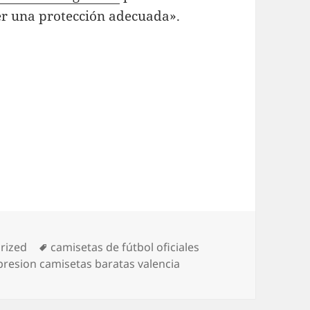
er una protección adecuada».
as
Etiquetas
rized
camisetas de fútbol oficiales
presion camisetas baratas valencia