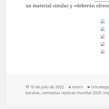
un material similar y «deberán ofrec
Publicado
Autor
Categorí
16 de julio de 2022
istern
Uncatego
el
baratas
,
camisetas replicas mundial 2020
,
im