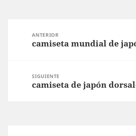
Navegación
de
ANTERIOR
camiseta mundial de jap
entradas
Entrada
anterior:
SIGUIENTE
camiseta de japón dorsal
Entrada
siguiente: