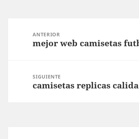
Navegación
de
ANTERIOR
mejor web camisetas fut
entradas
Entrada
anterior:
SIGUIENTE
camisetas replicas calid
Entrada
siguiente: