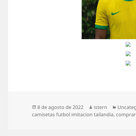
Publicado
Autor
Categor
8 de agosto de 2022
istern
Uncateg
el
camisetas futbol imitacion tailandia
,
comprar