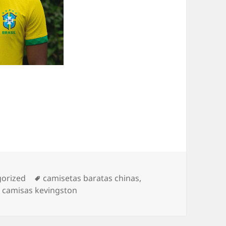
ías
Etiquetas
orized
camisetas baratas chinas
,
 camisas kevingston