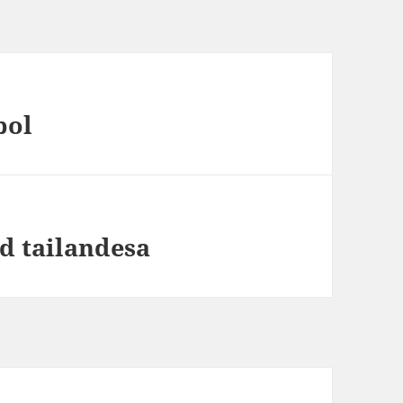
bol
ad tailandesa