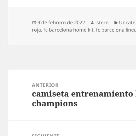
Publicado
Autor
Catego
9 de febrero de 2022
istern
Uncate
el
roja
,
fc barcelona home kit
,
fc barcelona line
Navegación
de
ANTERIOR
camiseta entrenamiento
entradas
Entrada
champions
anterior: