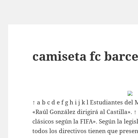
camiseta fc barc
↑ a b c d e f g h i j k l Estudiantes de
«Raúl González dirigirá al Castilla».
clásicos según la FIFA». Según la legi
todos los directivos tienen que prese