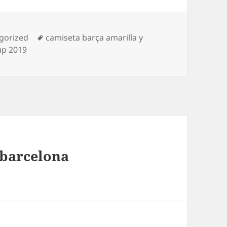
rías
Etiquetas
gorized
camiseta barça amarilla y
up 2019
 barcelona