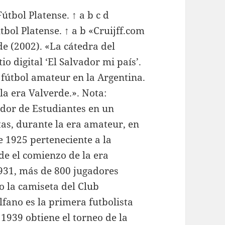
útbol Platense. ↑ a b c d
tbol Platense. ↑ a b «Cruijff.com
de (2002). «La cátedra del
io digital ‘El Salvador mi país’.
l fútbol amateur en la Argentina.
la era Valverde.». Nota:
ador de Estudiantes en un
tas, durante la era amateur, en
 1925 perteneciente a la
de el comienzo de la era
1931, más de 800 jugadores
o la camiseta del Club
lfano es la primera futbolista
 1939 obtiene el torneo de la