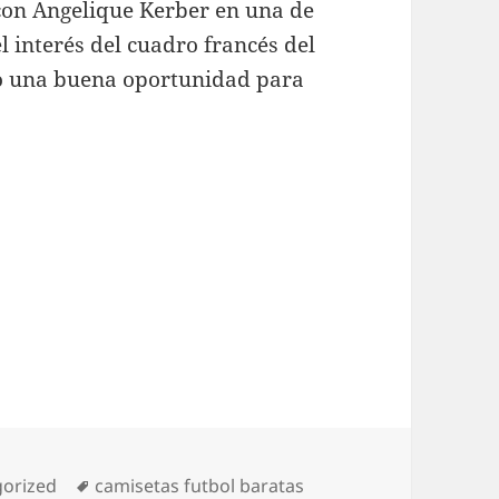
con Angelique Kerber en una de
l interés del cuadro francés del
o una buena oportunidad para
ías
Etiquetas
orized
camisetas futbol baratas