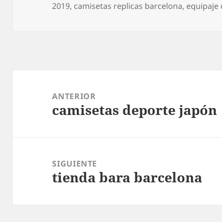
el
2019
,
camisetas replicas barcelona
,
equipaje 
Navegación
de
ANTERIOR
camisetas deporte japón
entradas
Entrada
anterior:
SIGUIENTE
tienda bara barcelona
Entrada
siguiente: