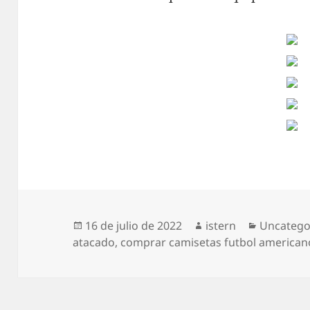
Publicado
Autor
Categorí
16 de julio de 2022
istern
Uncatego
el
atacado
,
comprar camisetas futbol american