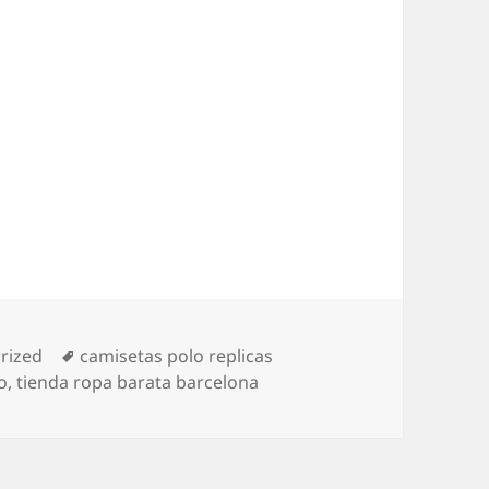
as
Etiquetas
rized
camisetas polo replicas
o
,
tienda ropa barata barcelona