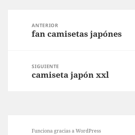
Navegación
de
ANTERIOR
fan camisetas japónes
entradas
Entrada
anterior:
SIGUIENTE
camiseta japón xxl
Entrada
siguiente:
Funciona gracias a WordPress