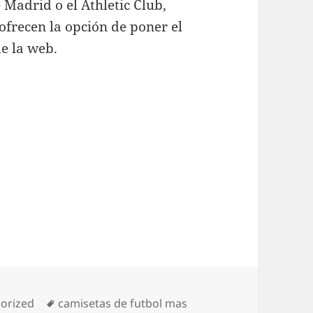
 Madrid o el Athletic Club,
frecen la opción de poner el
de la web.
ías
Etiquetas
orized
camisetas de futbol mas