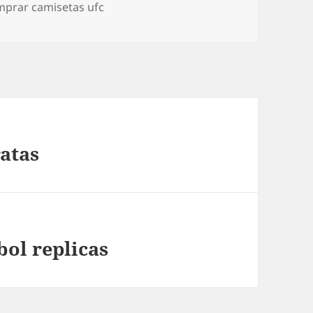
mprar camisetas ufc
atas
bol replicas