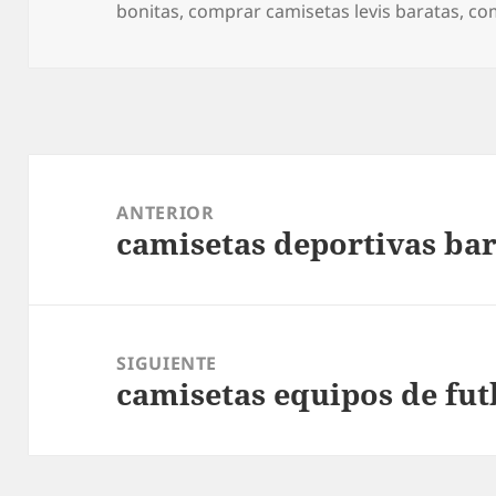
el
bonitas
,
comprar camisetas levis baratas
,
co
Navegación
de
ANTERIOR
camisetas deportivas bar
entradas
Entrada
anterior:
SIGUIENTE
camisetas equipos de fut
Entrada
siguiente: