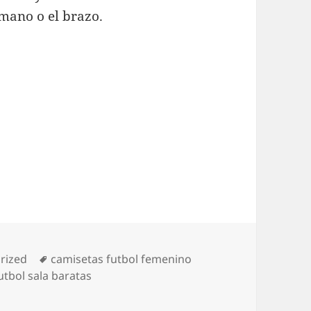
mano o el brazo.
as
Etiquetas
rized
camisetas futbol femenino
utbol sala baratas