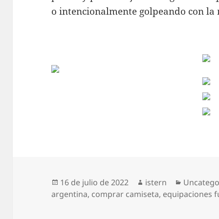
o intencionalmente golpeando con la 
Publicado
Autor
Categorí
16 de julio de 2022
istern
Uncatego
el
argentina
,
comprar camiseta
,
equipaciones f