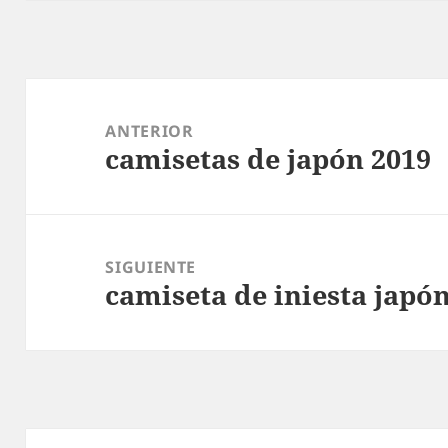
Navegación
de
ANTERIOR
camisetas de japón 2019
entradas
Entrada
anterior:
SIGUIENTE
camiseta de iniesta japó
Entrada
siguiente: