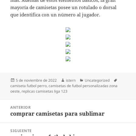
más. Además de estos elementos básicos, la gran
mayoría de camisetas posee un rotulado o dorsal
que identifica con un número al jugador.
Publicado
Autor
Categorías
Etiquetas
5 de noviembre de 2022
istern
Uncategorized
el
camiseta futbol perro
,
camisetas de futbol personalizadas zona
oeste
,
replicas camisetas liga 123
Navegación
ANTERIOR
de
comprar camisetas para sublimar
Entrada
entradas
anterior:
SIGUIENTE