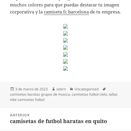
muchos colores para que puedas destacar tu imagen
corporativa y la
camiseta fc barcelona
de tu empresa.
Publicado
Autor
Categorías
Etiquetas
3 de marzo de 2023
istern
Uncategorized
el
camisetas baratas grupos de musica
,
camisetas futbol cielo
,
tallas
nike camisetas futbol
Navegación
ANTERIOR
de
camisetas de futbol baratas en quito
Entrada
entradas
anterior: