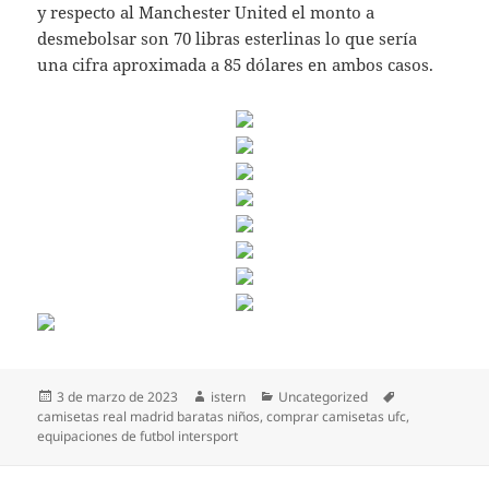
y respecto al Manchester United el monto a
desmebolsar son 70 libras esterlinas lo que sería
una cifra aproximada a 85 dólares en ambos casos.
Publicado
Autor
Categorías
Etiquetas
3 de marzo de 2023
istern
Uncategorized
el
camisetas real madrid baratas niños
,
comprar camisetas ufc
,
equipaciones de futbol intersport
Navegación