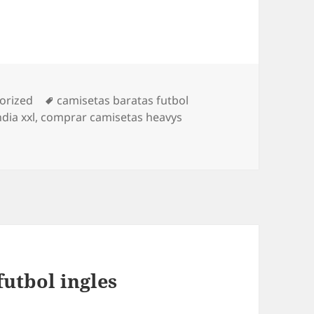
as
Etiquetas
orized
camisetas baratas futbol
dia xxl
,
comprar camisetas heavys
futbol ingles