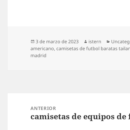
Publicado
Autor
Categorí
3 de marzo de 2023
istern
Uncateg
el
americano
,
camisetas de futbol baratas tailan
madrid
Navegación
de
ANTERIOR
camisetas de equipos de 
entradas
Entrada
anterior: