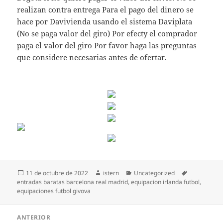
realizan contra entrega Para el pago del dinero se
hace por Davivienda usando el sistema Daviplata
(No se paga valor del giro) Por efecty el comprador
paga el valor del giro Por favor haga las preguntas
que considere necesarias antes de ofertar.
Publicado
Autor
Categorías
Etiquetas
11 de octubre de 2022
istern
Uncategorized
el
entradas baratas barcelona real madrid
,
equipacion irlanda futbol
,
equipaciones futbol givova
Navegación
ANTERIOR
de