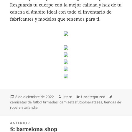
Resguarda tu cuerpo con la mejor calidad y haz de tu
cancha el ámbito ideal con todo el inventario de
fabricantes y modelos que tenemos para ti.
Publicado
Autor
Categorías
Etiquetas
8 de diciembre de 2022
istern
Uncategorized
el
camisetas de futbol firmadas
,
camisetasfutbolbaratases
,
tiendas de
ropa en tailandia
Navegación
ANTERIOR
de
fc barcelona shop
Entrada