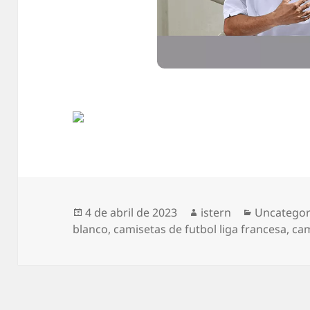
Publicado
Autor
Categoría
4 de abril de 2023
istern
Uncategor
el
blanco
,
camisetas de futbol liga francesa
,
cam