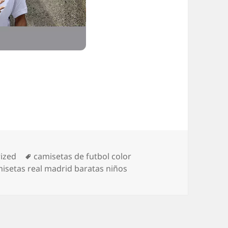
s
Etiquetas
ized
camisetas de futbol color
isetas real madrid baratas niños