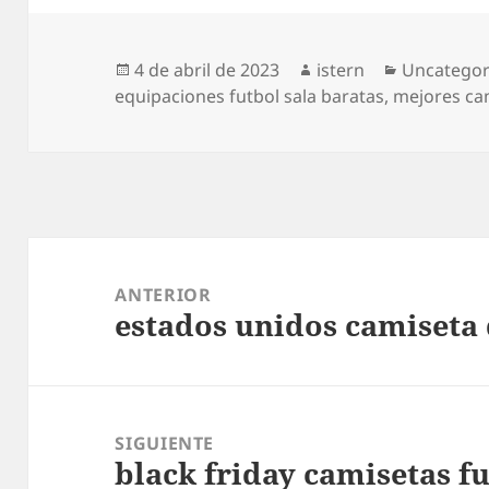
Publicado
Autor
Categoría
4 de abril de 2023
istern
Uncategor
el
equipaciones futbol sala baratas
,
mejores ca
Navegación
de
ANTERIOR
estados unidos camiseta 
entradas
Entrada
anterior:
SIGUIENTE
black friday camisetas f
Entrada