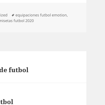
s
Etiquetas
ized
equipaciones futbol emotion
,
misetas futbol 2020
de futbol
utbol