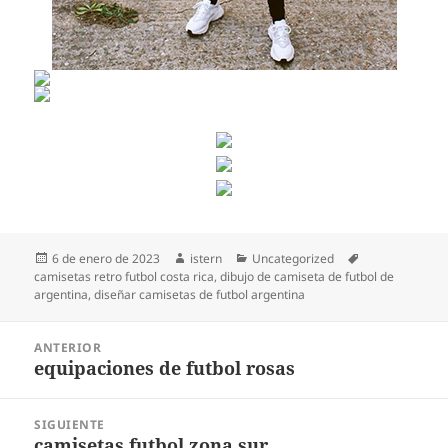
Publicado
Autor
Categorías
Etiquetas
6 de enero de 2023
istern
Uncategorized
el
camisetas retro futbol costa rica
,
dibujo de camiseta de futbol de
argentina
,
diseñar camisetas de futbol argentina
Navegación
ANTERIOR
de
equipaciones de futbol rosas
Entrada
entradas
anterior:
SIGUIENTE
camisetas futbol zona sur
Entrada