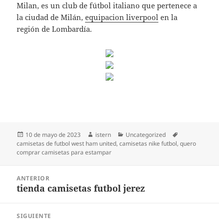
Milan, es un club de fútbol italiano que pertenece a
la ciudad de Milán,
equipacion liverpool
en la
región de Lombardía.
Publicado
Autor
Categorías
Etiquetas
10 de mayo de 2023
istern
Uncategorized
el
camisetas de futbol west ham united
,
camisetas nike futbol
,
quero
comprar camisetas para estampar
Navegación
ANTERIOR
de
tienda camisetas futbol jerez
Entrada
entradas
anterior:
SIGUIENTE