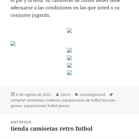
el pie y la bota. Su camisetas de futbol bebes debe
adecuarse a las condiciones en las que usted o su
conjunto jugarán.
Publicado
Autor
Categorías
Etiquetas
8 de agosto de 2022
istern
Uncategorized
el
comprar camisetas rockeras
,
equipaciones de futbol baratas
givova
,
equipaciones futbol givova
Navegación
ANTERIOR
de
tienda camisetas retro futbol
Entrada
entradas
anterior: