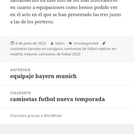
santanderino ha sido uno de los más innovadores
en cuanto a equipaciones como hemos podido ver
en el acto en el que se han presentado las tres junto
a las de los porteros.
Publicado
Autor
Categorías
Etiquetas
6 de junio de 2023
istern
Uncategorized
el
camisetas baratas en zaragoza
,
camisetas de futbol replicas en
madrid
,
mejores camisetas de futbol 2020
Navegación
ANTERIOR
de
equipaje bayern munich
Entrada
entradas
anterior:
SIGUIENTE
camisetas futbol nueva temporada
Entrada
siguiente:
Funciona gracias a WordPress