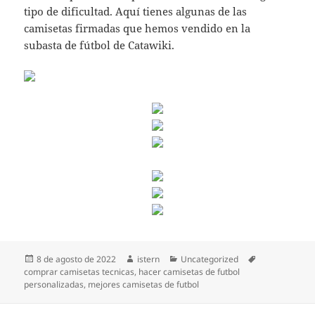
tipo de dificultad. Aquí tienes algunas de las
camisetas firmadas que hemos vendido en la
subasta de fútbol de Catawiki.
Publicado
Autor
Categorías
Etiquetas
8 de agosto de 2022
istern
Uncategorized
el
comprar camisetas tecnicas
,
hacer camisetas de futbol
personalizadas
,
mejores camisetas de futbol
Navegación