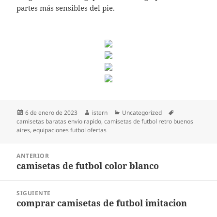
partes más sensibles del pie.
Publicado
Autor
Categorías
Etiquetas
6 de enero de 2023
istern
Uncategorized
el
camisetas baratas envio rapido
,
camisetas de futbol retro buenos
aires
,
equipaciones futbol ofertas
Navegación
ANTERIOR
de
camisetas de futbol color blanco
Entrada
entradas
anterior:
SIGUIENTE
comprar camisetas de futbol imitacion
Entrada
siguiente: