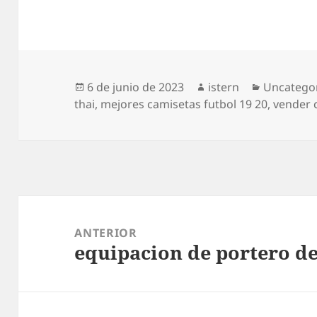
Publicado
Autor
Categoría
6 de junio de 2023
istern
Uncatego
el
thai
,
mejores camisetas futbol 19 20
,
vender c
Navegación
de
ANTERIOR
equipacion de portero de
entradas
Entrada
anterior: