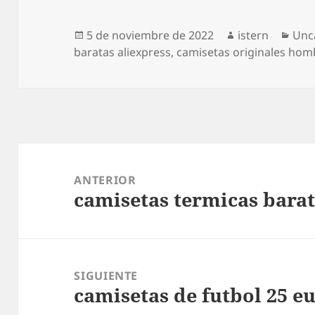
Publicado
Autor
Cat
5 de noviembre de 2022
istern
Unc
el
baratas aliexpress
,
camisetas originales hom
Navegación
de
ANTERIOR
camisetas termicas bara
entradas
Entrada
anterior:
SIGUIENTE
camisetas de futbol 25 e
Entrada