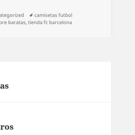
egorías
Etiquetas
ategorized
camisetas futbol
bre baratas
,
tienda fc barcelona
tas
uros