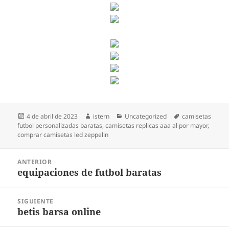
Publicado
Autor
Categorías
Etiquetas
4 de abril de 2023
istern
Uncategorized
camisetas
el
futbol personalizadas baratas
,
camisetas replicas aaa al por mayor
,
comprar camisetas led zeppelin
Navegación
ANTERIOR
de
equipaciones de futbol baratas
Entrada
entradas
anterior:
SIGUIENTE
betis barsa online
Entrada
siguiente: