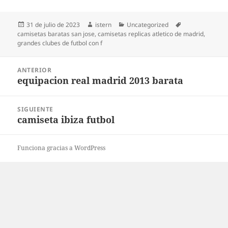
Publicado
Autor
Categorías
Etiquetas
31 de julio de 2023
istern
Uncategorized
el
camisetas baratas san jose
,
camisetas replicas atletico de madrid
,
grandes clubes de futbol con f
Navegación
ANTERIOR
de
equipacion real madrid 2013 barata
Entrada
entradas
anterior:
SIGUIENTE
camiseta ibiza futbol
Entrada
siguiente:
Funciona gracias a WordPress