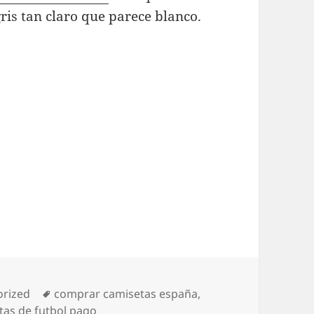
ris tan claro que parece blanco.
as
Etiquetas
orized
comprar camisetas españa
,
tas de futbol pago