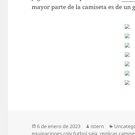
mayor parte de la camiseta es de un g
Publicado
Autor
Categorí
6 de enero de 2023
istern
Uncateg
el
equipaciones roly futbol sala
,
replicas camise