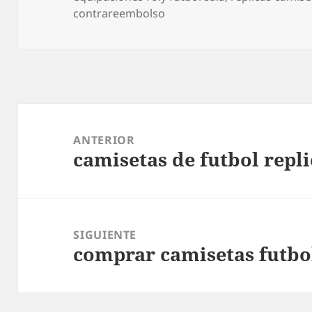
contrareembolso
Navegación
de
ANTERIOR
camisetas de futbol repli
entradas
Entrada
anterior:
SIGUIENTE
comprar camisetas futbol
Entrada
siguiente: