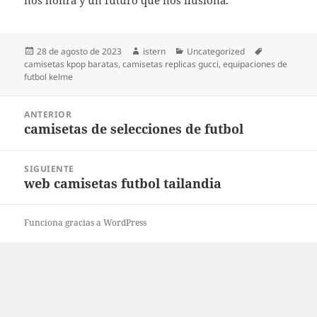
nos honra y un futuro que nos ilusiona.
Publicado
Autor
Categorías
Etiquetas
28 de agosto de 2023
istern
Uncategorized
el
camisetas kpop baratas
,
camisetas replicas gucci
,
equipaciones de
futbol kelme
Navegación
ANTERIOR
de
camisetas de selecciones de futbol
Entrada
entradas
anterior:
SIGUIENTE
web camisetas futbol tailandia
Entrada
siguiente:
Funciona gracias a WordPress