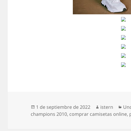
Publicado
Autor
Cat
1 de septiembre de 2022
istern
Unc
el
champions 2010
,
comprar camisetas online
,