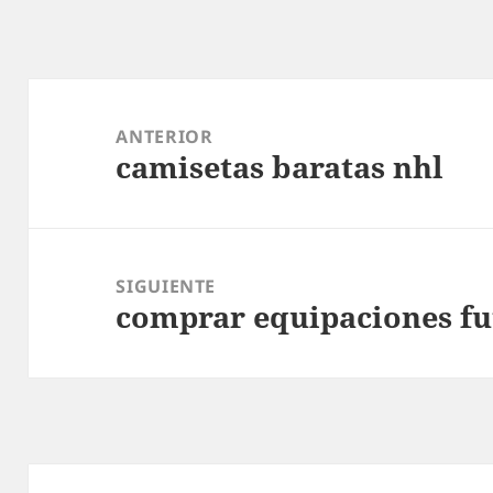
Navegación
de
ANTERIOR
camisetas baratas nhl
entradas
Entrada
anterior:
SIGUIENTE
comprar equipaciones fu
Entrada
siguiente: