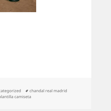
egorías
Etiquetas
ategorized
chandal real madrid
plantilla camiseta