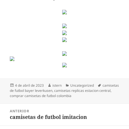
Publicado
Autor
Categorías
Etiquetas
4 de abril de 2023
istern
Uncategorized
camisetas
el
de futbol bayer leverkusen
,
camisetas replicas estacion central
,
comprar camisetas de futbol colombia
Navegación
ANTERIOR
de
camisetas de futbol imitacion
Entrada
entradas
anterior: