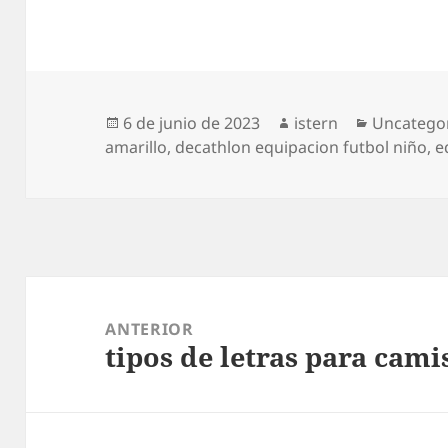
Publicado
Autor
Categoría
6 de junio de 2023
istern
Uncatego
el
amarillo
,
decathlon equipacion futbol niño
,
e
Navegación
de
ANTERIOR
tipos de letras para cami
entradas
Entrada
anterior: