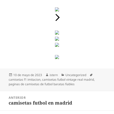
Publicado
Autor
Categorías
Etiquetas
10 de mayo de 2023
istern
Uncategorized
el
camisetas f1 imitacion
,
camisetas futbol vintage real madrid
,
paginas de camisetas de futbol baratas fiables
Navegación
ANTERIOR
de
camisetas futbol en madrid
Entrada
entradas
anterior: