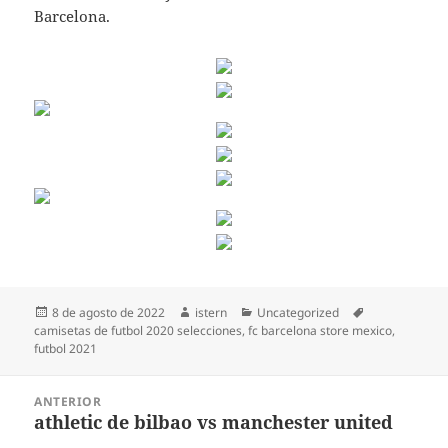
Barcelona.
Publicado
Autor
Categorías
Etiquetas
8 de agosto de 2022
istern
Uncategorized
el
camisetas de futbol 2020 selecciones
,
fc barcelona store mexico
,
futbol 2021
Navegación
ANTERIOR
de
athletic de bilbao vs manchester united
Entrada
entradas
anterior: