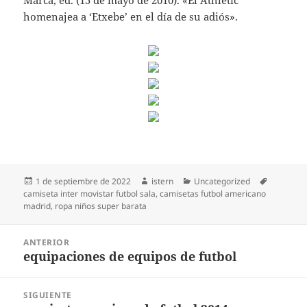
Marca, ed. (15 de mayo de 2010). «El Athletic
homenajea a ‘Etxebe’ en el día de su adiós».
Publicado
Autor
Categorías
Etiquetas
1 de septiembre de 2022
istern
Uncategorized
el
camiseta inter movistar futbol sala
,
camisetas futbol americano
madrid
,
ropa niños super barata
Navegación
ANTERIOR
de
equipaciones de equipos de futbol
Entrada
entradas
anterior:
SIGUIENTE