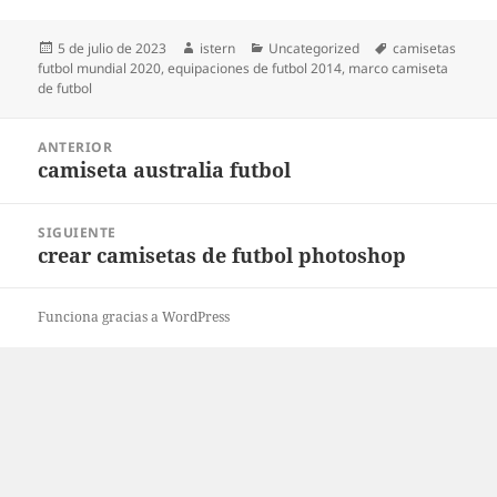
Publicado
Autor
Categorías
Etiquetas
5 de julio de 2023
istern
Uncategorized
camisetas
el
futbol mundial 2020
,
equipaciones de futbol 2014
,
marco camiseta
de futbol
Navegación
ANTERIOR
de
camiseta australia futbol
Entrada
entradas
anterior:
SIGUIENTE
crear camisetas de futbol photoshop
Entrada
siguiente:
Funciona gracias a WordPress