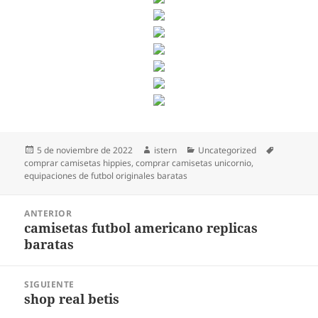
Publicado
Autor
Categorías
Etiquetas
5 de noviembre de 2022
istern
Uncategorized
el
comprar camisetas hippies
,
comprar camisetas unicornio
,
equipaciones de futbol originales baratas
Navegación
ANTERIOR
de
camisetas futbol americano replicas
Entrada
entradas
baratas
anterior:
SIGUIENTE
shop real betis
Entrada
siguiente: