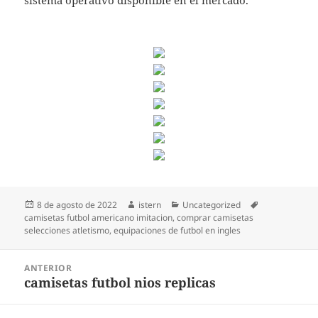
sistema operativo disponible en el mercado.
Publicado
Autor
Categorías
Etiquetas
8 de agosto de 2022
istern
Uncategorized
el
camisetas futbol americano imitacion
,
comprar camisetas
selecciones atletismo
,
equipaciones de futbol en ingles
Navegación
ANTERIOR
de
camisetas futbol nios replicas
Entrada
entradas
anterior: