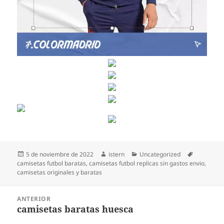
Publicado
Autor
Categorías
Etiquetas
5 de noviembre de 2022
istern
Uncategorized
el
camisetas futbol baratas
,
camisetas futbol replicas sin gastos envio
,
camisetas originales y baratas
Navegación
ANTERIOR
de
camisetas baratas huesca
Entrada
entradas
anterior: