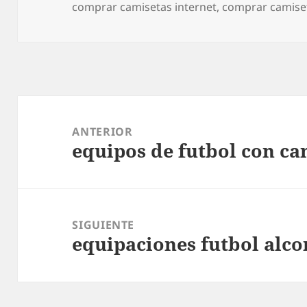
el
comprar camisetas internet
,
comprar camise
Navegación
de
ANTERIOR
equipos de futbol con ca
entradas
Entrada
anterior:
SIGUIENTE
equipaciones futbol alc
Entrada
siguiente: