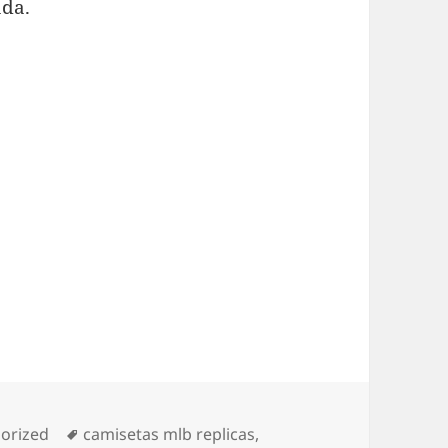
ada.
ías
Etiquetas
orized
camisetas mlb replicas
,