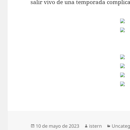
salir vivo de una temporada complic
Publicado
Autor
Categor
10 de mayo de 2023
istern
Uncateg