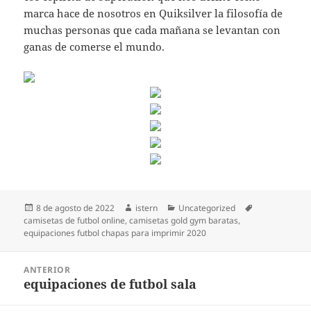
marca hace de nosotros en Quiksilver la filosofía de
muchas personas que cada mañana se levantan con
ganas de comerse el mundo.
Publicado
Autor
Categorías
Etiquetas
8 de agosto de 2022
istern
Uncategorized
el
camisetas de futbol online
,
camisetas gold gym baratas
,
equipaciones futbol chapas para imprimir 2020
Navegación
ANTERIOR
de
equipaciones de futbol sala
Entrada
entradas
anterior: