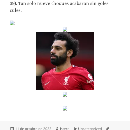
39). Tan solo nueve choques acabaron sin goles
culés.
Publicado
Autor
Categorías
Etiquetas
11 de octubre de 2022
istern
Uncategorized