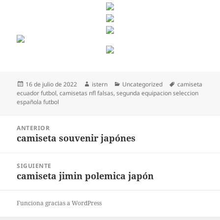
Publicado
Autor
Categorías
Etiquetas
16 de julio de 2022
istern
Uncategorized
camiseta
el
ecuador futbol
,
camisetas nfl falsas
,
segunda equipacion seleccion
española futbol
Navegación
ANTERIOR
de
camiseta souvenir japónes
Entrada
entradas
anterior:
SIGUIENTE
camiseta jimin polemica japón
Entrada
siguiente:
Funciona gracias a WordPress