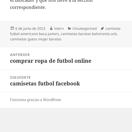
el buscador y que nos lleve a la sección
correspondiente.
Publicado
Autor
Categorías
Etiquetas
6 de junio de 2023
istern
Uncategorized
camiseta
el
futbol americano boca juniors
,
camisetas baratas baloncesto acb
,
camisetas guess mujer baratas
Navegación
ANTERIOR
de
comprar ropa de futbol online
Entrada
entradas
anterior:
SIGUIENTE
camisetas futbol facebook
Entrada
siguiente:
Funciona gracias a WordPress