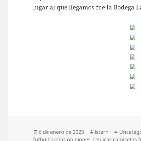
lugar al que llegamos fue la Bodega L
Publicado
Autor
Categorí
6 de enero de 2023
istern
Uncateg
el
futbolbaratas opiniones
,
replicas camisetas f