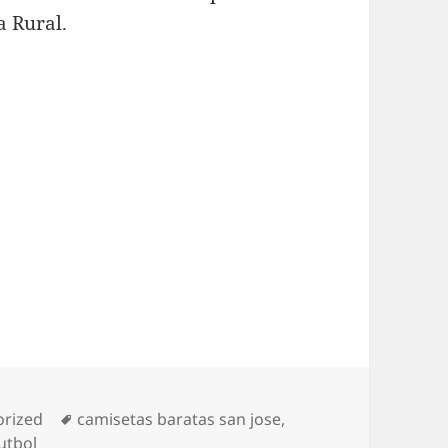
a Rural.
as
Etiquetas
orized
camisetas baratas san jose
,
utbol