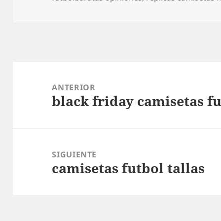
Navegación
de
ANTERIOR
black friday camisetas f
entradas
Entrada
anterior:
SIGUIENTE
camisetas futbol tallas
Entrada
siguiente: