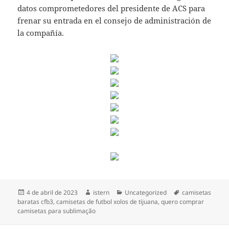
datos comprometedores del presidente de ACS para
frenar su entrada en el consejo de administración de
la compañía.
Publicado
Autor
Categorías
Etiquetas
4 de abril de 2023
istern
Uncategorized
camisetas
el
baratas cfb3
,
camisetas de futbol xolos de tijuana
,
quero comprar
camisetas para sublimação