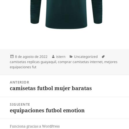
Publicado
Autor
Categorías
Etiquetas
8 de agosto de 2022
istern
Uncategorized
el
camisetas replicas guayaquil
,
comprar camisetas internet
,
mejores
equipaciones fut
Navegación
ANTERIOR
de
camisetas futbol mujer baratas
Entrada
entradas
anterior:
SIGUIENTE
equipaciones futbol emotion
Entrada
siguiente:
Funciona gracias a WordPress