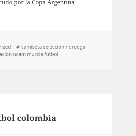
rtido por la Copa Argentina.
s
Etiquetas
rized
camiseta seleccion noruega
acion ucam murcia futbol
tbol colombia