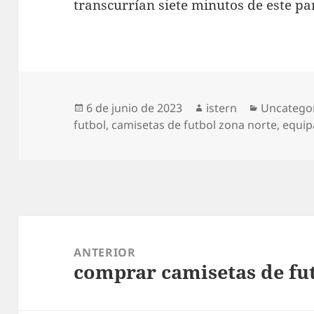
transcurrían siete minutos de este pa
Publicado
Autor
Categoría
6 de junio de 2023
istern
Uncatego
el
futbol
,
camisetas de futbol zona norte
,
equip
Navegación
de
ANTERIOR
comprar camisetas de fu
entradas
Entrada
anterior: